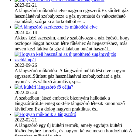
2023-02-21
A lángszóró működési elve nagyon egyszerű.Ez sűrített gáz
használatával szabályozza a gáz nyomását és változtatható
áramlását, szórja ki a torkolatból és...
2023-02-14
Akkus kézi szerszám, amely szabályozza a gáz égését, hogy
oszlopos lángot hozzon létre fűtéshez és hegesztéshez, más
néven kézi fáklya (a gáz általában butánt használ...
2022-09-26
A lángszóró működése A lángszóró működési elve nagyon
egyszerű.Sűrített gáz használatával szabályozható a gáz
nyomása és változó áramlása, spr...
2022-06-24
A szabadban játszó emberek bizonyára hallottak a
lángszóróról.Jelenleg sokféle lángszóró létezik különböző
kivitelben.Ez a dolog nagyon praktikus, és...
2022-02-21
A lángszóró egy új kültéri termék, amely egyfajta kültéri
főzőedényhez tartozik, és nagyon kényelmesen hordozható.A