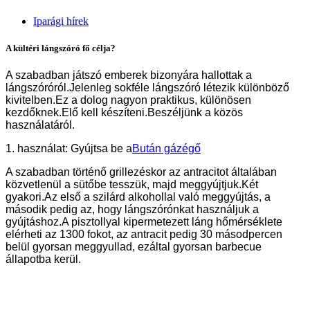
Iparági hírek
A kültéri lángszóró fő célja?
A szabadban játszó emberek bizonyára hallottak a
lángszóróról.Jelenleg sokféle lángszóró létezik különböző
kivitelben.Ez a dolog nagyon praktikus, különösen
kezdőknek.Elő kell készíteni.Beszéljünk a közös
használatáról.
1. használat: Gyújtsa be a
Bután gázégő
A szabadban történő grillezéskor az antracitot általában
közvetlenül a sütőbe tesszük, majd meggyújtjuk.Két
gyakori.Az első a szilárd alkohollal való meggyújtás, a
második pedig az, hogy lángszórónkat használjuk a
gyújtáshoz.A pisztollyal kipermetezett láng hőmérséklete
elérheti az 1300 fokot, az antracit pedig 30 másodpercen
belül gyorsan meggyullad, ezáltal gyorsan barbecue
állapotba kerül.