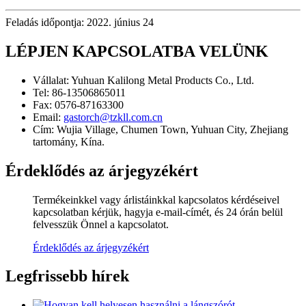
Feladás időpontja: 2022. június 24
LÉPJEN KAPCSOLATBA VELÜNK
Vállalat:
Yuhuan Kalilong Metal Products Co., Ltd.
Tel:
86-13506865011
Fax:
0576-87163300
Email:
gastorch@tzkll.com.cn
Cím:
Wujia Village, Chumen Town, Yuhuan City, Zhejiang
tartomány, Kína.
Érdeklődés az árjegyzékért
Termékeinkkel vagy árlistáinkkal kapcsolatos kérdéseivel
kapcsolatban kérjük, hagyja e-mail-címét, és 24 órán belül
felvesszük Önnel a kapcsolatot.
Érdeklődés az árjegyzékért
Legfrissebb hírek