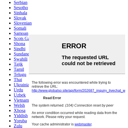
Serbian
Sesotho
Sinhala
Slovak
Slovenian
Somali
Samoan
Scots Gaelic
Shona
Sindhi
Sundanese
Swahili
Tajik
Tamil
Telugu
Thai
Ukrainian
Urdu
Uzbek
Vietnamese
Welsh
Xhosa
Yiddish
Yoruba
Zulu