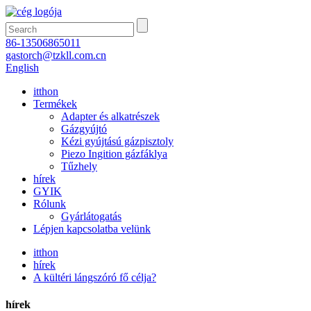
86-13506865011
gastorch@tzkll.com.cn
English
itthon
Termékek
Adapter és alkatrészek
Gázgyújtó
Kézi gyújtású gázpisztoly
Piezo Ingition gázfáklya
Tűzhely
hírek
GYIK
Rólunk
Gyárlátogatás
Lépjen kapcsolatba velünk
itthon
hírek
A kültéri lángszóró fő célja?
hírek