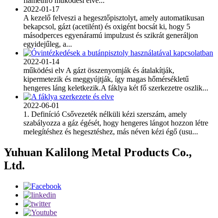
flamethro működési elve...
2022-01-17
A kezelő felveszi a hegesztőpisztolyt, amely automatikusan
bekapcsol, gázt (acetilént) és oxigént bocsát ki, hogy 5
másodperces egyenáramú impulzust és szikrát generáljon
egyidejűleg, a...
2022-01-14
működési elv A gázt összenyomják és átalakítják,
kipermetezik és meggyújtják, így magas hőmérsékletű
hengeres láng keletkezik.A fáklya két fő szerkezetre oszlik...
2022-06-01
1. Definíció Csővezeték nélküli kézi szerszám, amely
szabályozza a gáz égését, hogy hengeres lángot hozzon létre
melegítéshez és hegesztéshez, más néven kézi égő (usu...
Yuhuan Kalilong Metal Products Co.,
Ltd.