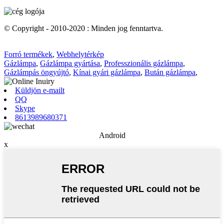
© Copyright - 2010-2020 : Minden jog fenntartva.
Forró termékek
,
Webhelytérkép
Gázlámpa
,
Gázlámpa gyártása
,
Professzionális gázlámpa
,
Gázlámpás öngyújtó
,
Kínai gyári gázlámpa
,
Bután gázlámpa
,
Küldjön e-mailt
QQ
Skype
8613989680371
Android
x