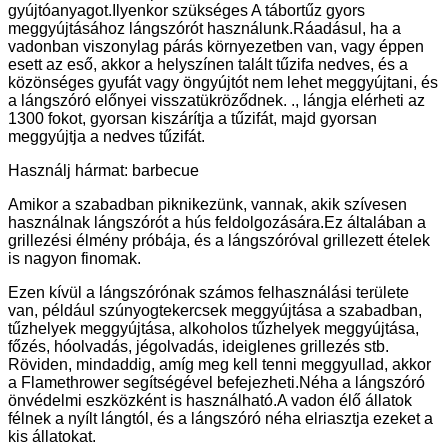
gyújtóanyagot.Ilyenkor szükséges A tábortűz gyors
meggyújtásához lángszórót használunk.Ráadásul, ha a
vadonban viszonylag párás környezetben van, vagy éppen
esett az eső, akkor a helyszínen talált tűzifa nedves, és a
közönséges gyufát vagy öngyújtót nem lehet meggyújtani, és
a lángszóró előnyei visszatükröződnek. ., lángja elérheti az
1300 fokot, gyorsan kiszárítja a tűzifát, majd gyorsan
meggyújtja a nedves tűzifát.
Használj hármat: barbecue
Amikor a szabadban piknikezünk, vannak, akik szívesen
használnak lángszórót a hús feldolgozására.Ez általában a
grillezési élmény próbája, és a lángszóróval grillezett ételek
is nagyon finomak.
Ezen kívül a lángszórónak számos felhasználási területe
van, például szúnyogtekercsek meggyújtása a szabadban,
tűzhelyek meggyújtása, alkoholos tűzhelyek meggyújtása,
főzés, hóolvadás, jégolvadás, ideiglenes grillezés stb.
Röviden, mindaddig, amíg meg kell tenni meggyullad, akkor
a Flamethrower segítségével befejezheti.Néha a lángszóró
önvédelmi eszközként is használható.A vadon élő állatok
félnek a nyílt lángtól, és a lángszóró néha elriasztja ezeket a
kis állatokat.