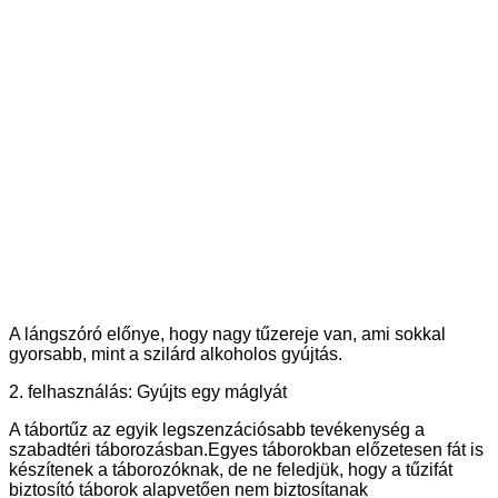
A lángszóró előnye, hogy nagy tűzereje van, ami sokkal
gyorsabb, mint a szilárd alkoholos gyújtás.
2. felhasználás: Gyújts egy máglyát
A tábortűz az egyik legszenzációsabb tevékenység a
szabadtéri táborozásban.Egyes táborokban előzetesen fát is
készítenek a táborozóknak, de ne feledjük, hogy a tűzifát
biztosító táborok alapvetően nem biztosítanak